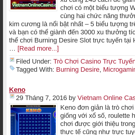
chơi có một biểu tượng Wi
cùng hai chức năng thưở
kim cương là nổi bật nhất – 5 biểu tượng t
và bạn có thể giành đến 3000 xu thưởng tí
thể chơi Burning Desire Slot trực tuyến t
…
[Read more...]
Filed Under:
Trò Chơi Casino Trực Tuyế
Tagged With:
Burning Desire
,
Microgami
Keno
29 Tháng 7, 2016
by
Vietnam Online Ca
Keno đơn giản là trò chơ
giống với xổ số, roulette 
chơi được giới thiệu tron
thực tế cũng như trực tu