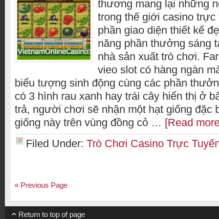
thương mang lại những n
trong thế giới casino trực
phần giao diện thiết kế 
năng phần thưởng sáng tạ
nhà sản xuất trò chơi. Far
vieo slot có hàng ngàn m
biểu tượng sinh động cùng các phần thưở
có 3 hình rau xanh hay trái cây hiển thị ở 
trả, người chơi sẽ nhận một hạt giống đặc b
giống này trên vùng đồng cỏ …
[Read more.
Filed Under:
Trò Chơi Casino Trực Tuyế
« Previous Page
Return to top of page