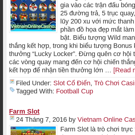
gia vào các trận đấu bóng
25 đường trả, 5 trục quay,
lũy 200 xu với mức thanh
phần đồ họa đẹp mắt làm 
bật. Biểu tượng Wild man
thắng kết hợp, trong khi biểu tượng Bonus 
thưởng “Lucky Locker”. Đừng quên cơ hội
các vòng quay mang đến cơ hội chiến thắn
kết hợp để nhận tiền thưởng lớn …
[Read m
Filed Under:
Slot Cổ Điển
,
Trò Chơi Cas
Tagged With:
Football Cup
Farm Slot
24 Tháng 7, 2016
by
Vietnam Online Ca
Farm Slot là trò chơi trực